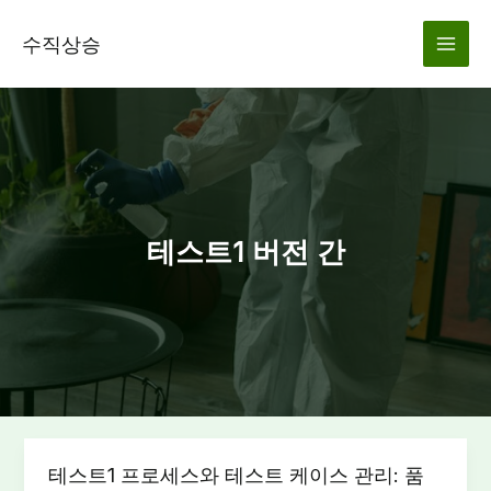
콘
텐
수직상승
츠
로
건
너
뛰
기
테스트1 버전 간
테스트1 프로세스와 테스트 케이스 관리: 품