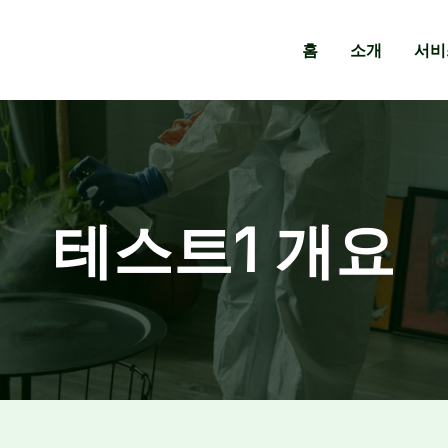
홈
소개
서비
테스트1 개요