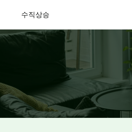
콘
텐
수직상승
츠
로
건
너
뛰
기