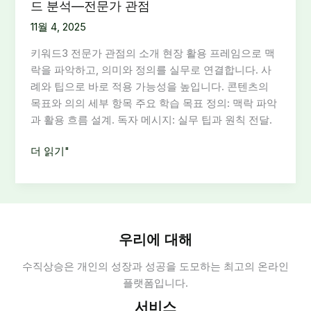
드 분석—전문가 관점
11월 4, 2025
키워드3 전문가 관점의 소개 현장 활용 프레임으로 맥
락을 파악하고, 의미와 정의를 실무로 연결합니다. 사
례와 팁으로 바로 적용 가능성을 높입니다. 콘텐츠의
목표와 의의 세부 항목 주요 학습 목표 정의: 맥락 파악
과 활용 흐름 설계. 독자 메시지: 실무 팁과 원칙 전달.
키
더 읽기"
워
드
3
의
미
우리에 대해
와
수직상승은 개인의 성장과 성공을 도모하는 최고의 온라인
정
플랫폼입니다.
의,
사
서비스