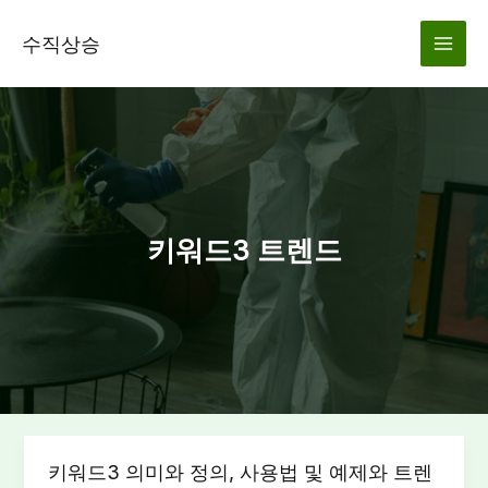
콘
텐
수직상승
츠
로
건
너
뛰
기
키워드3 트렌드
키워드3 의미와 정의, 사용법 및 예제와 트렌