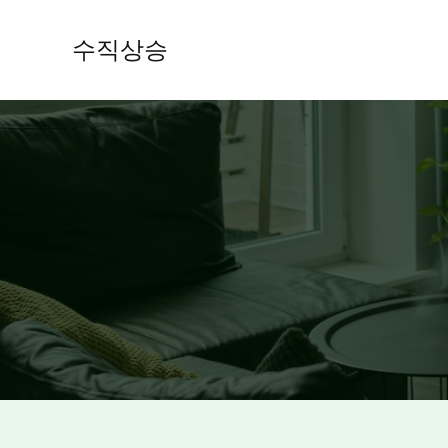
콘
텐
수직상승
츠
로
건
너
뛰
기