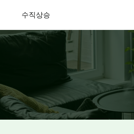
콘
텐
수직상승
츠
로
건
너
뛰
기