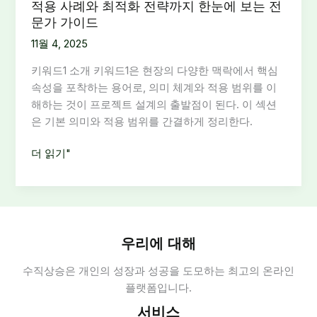
적용 사례와 최적화 전략까지 한눈에 보는 전
문가 가이드
11월 4, 2025
키워드1 소개 키워드1은 현장의 다양한 맥락에서 핵심
속성을 포착하는 용어로, 의미 체계와 적용 범위를 이
해하는 것이 프로젝트 설계의 출발점이 된다. 이 섹션
은 기본 의미와 적용 범위를 간결하게 정리한다.
키
더 읽기"
워
드
1
의
의
우리에 대해
미
수직상승은 개인의 성장과 성공을 도모하는 최고의 온라인
와
플랫폼입니다.
정
의
서비스