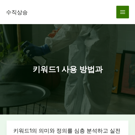
콘
텐
수직상승
츠
로
건
너
뛰
기
키워드1 사용 방법과
키워드1의 의미와 정의를 심층 분석하고 실전