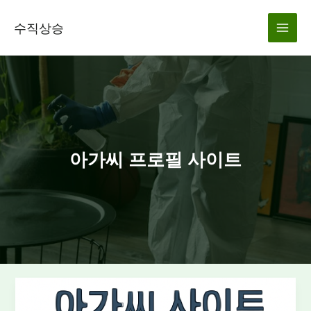
콘
텐
수직상승
츠
로
건
너
뛰
기
아가씨 프로필 사이트