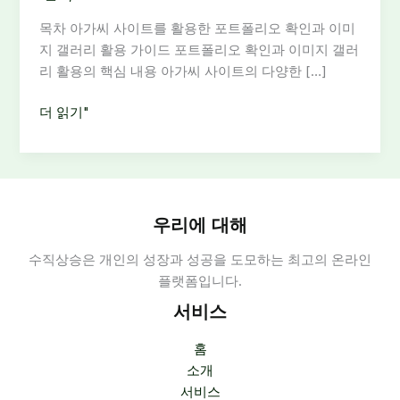
목차 아가씨 사이트를 활용한 포트폴리오 확인과 이미
지 갤러리 활용 가이드 포트폴리오 확인과 이미지 갤러
리 활용의 핵심 내용 아가씨 사이트의 다양한 […]
아
더 읽기"
가
씨
사
이
트
우리에 대해
에
수직상승은 개인의 성장과 성공을 도모하는 최고의 온라인
서
플랫폼입니다.
포
트
서비스
폴
리
홈
오
소개
확
서비스