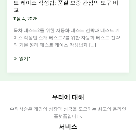
트 케이스 작성법: 품질 보증 관점의 도구 비
교
11월 4, 2025
목차 테스트2를 위한 자동화 테스트 전략과 테스트 케
이스 작성법 소개 테스트2를 위한 자동화 테스트 전략
의 기본 원리 테스트 케이스 작성법과 […]
테
더 읽기"
스
트
2
를
위
우리에 대해
한
수직상승은 개인의 성장과 성공을 도모하는 최고의 온라인
자
플랫폼입니다.
동
화
서비스
테