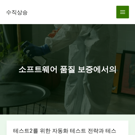
콘
텐
수직상승
츠
로
건
너
뛰
기
소프트웨어 품질 보증에서의
테스트2를 위한 자동화 테스트 전략과 테스