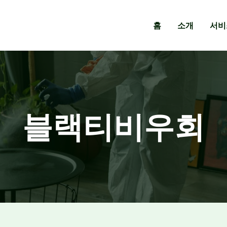
홈
소개
서비
블랙티비우회