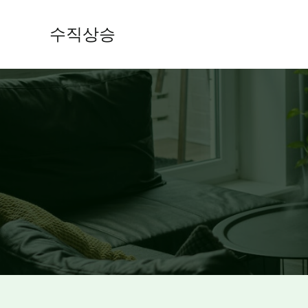
콘
텐
수직상승
츠
로
건
너
뛰
기