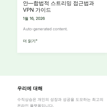
안—합법적 스트리밍 접근법과
VPN 가이드
1월 16, 2026
Auto-generated content.
블
더 읽기"
랙
티
비
우
회:
위
험
우리에 대해
과
합
수직상승은 개인의 성장과 성공을 도모하는 최고의
법
온라인 플랫폼입니다.