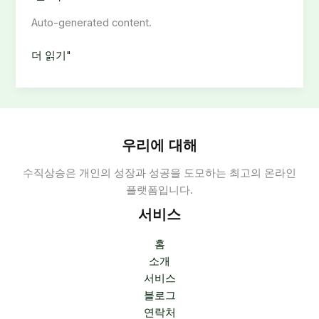
Auto-generated content.
보
더 읽기"
도
사
무
실
구
우리에 대해
인:
수직상승은 개인의 성장과 성공을 도모하는 최고의 온라인
경
플랫폼입니다.
력
3
서비스
년
이
홈
상
소개
보
서비스
도
블로그
자
연락처