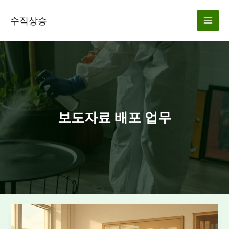
콘
텐
수직상승
츠
로
건
너
뛰
기
보도자료 배포 업무