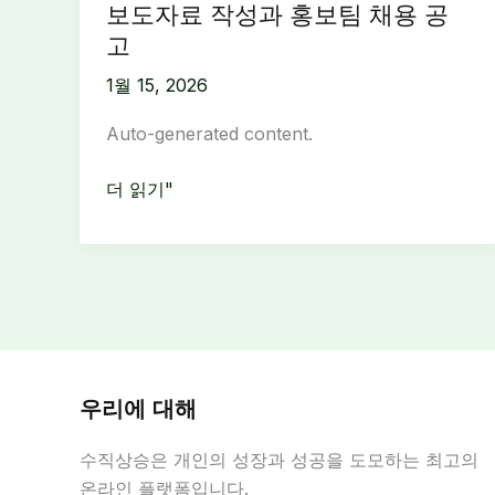
보도자료 작성과 홍보팀 채용 공
고
1월 15, 2026
Auto-generated content.
보
더 읽기"
도
사
무
실
구
인:
경
우리에 대해
력
3
수직상승은 개인의 성장과 성공을 도모하는 최고의
년
온라인 플랫폼입니다.