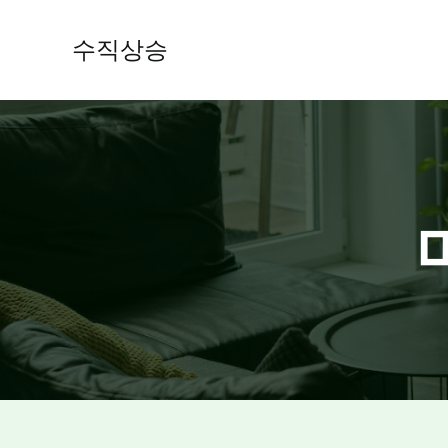
콘
텐
수직상승
츠
로
건
너
뛰
기