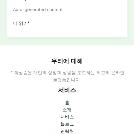
Auto-generated content.
보
더 읽기"
도
사
무
실
구
우리에 대해
성
수직상승은 개인의 성장과 성공을 도모하는 최고의 온라인
과
플랫폼입니다.
역
할:
서비스
프
레
홈
스
소개
룸
서비스
운
블로그
영
연락처