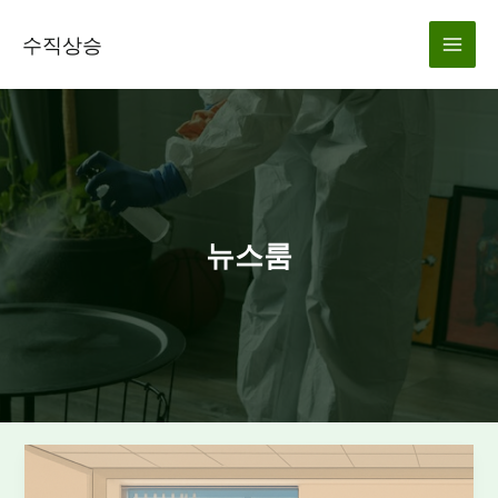
콘
텐
수직상승
츠
로
건
너
뛰
기
뉴스룸