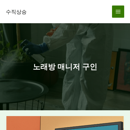
콘
텐
수직상승
츠
로
건
너
뛰
기
노래방 매니저 구인