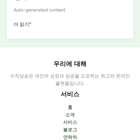
Auto-generated content.
노
더 읽기"
래
방
구
인
정
우리에 대해
보:
수직상승은 개인의 성장과 성공을 도모하는 최고의 온라인
강
플랫폼입니다.
남
서
서비스
울
구
홈
직
소개
·
서비스
아
블로그
르
연락처