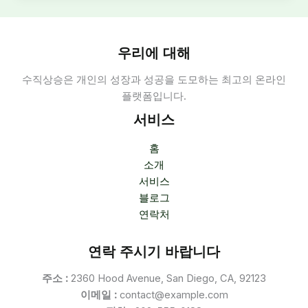
구
인
정
우리에 대해
보:
수직상승은 개인의 성장과 성공을 도모하는 최고의 온라인
강
플랫폼입니다.
남
서
서비스
울
구
홈
직
소개
·
서비스
아
블로그
르
연락처
바
이
연락 주시기 바랍니다
트
채
주소 :
2360 Hood Avenue, San Diego, CA, 92123
용
이메일 :
contact@example.com