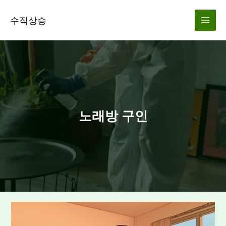
콘
텐
수직상승
츠
로
건
너
뛰
기
노래방 구인