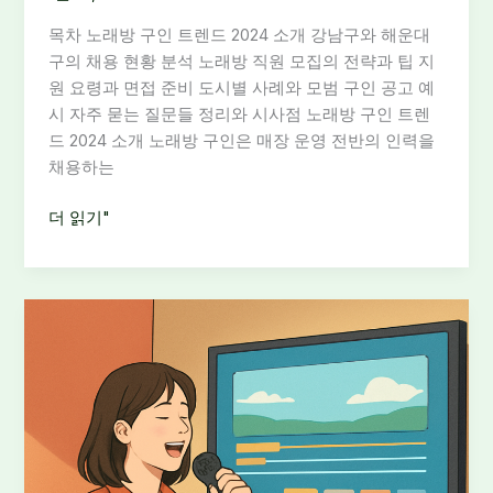
목차 노래방 구인 트렌드 2024 소개 강남구와 해운대
구의 채용 현황 분석 노래방 직원 모집의 전략과 팁 지
원 요령과 면접 준비 도시별 사례와 모범 구인 공고 예
시 자주 묻는 질문들 정리와 시사점 노래방 구인 트렌
드 2024 소개 노래방 구인은 매장 운영 전반의 인력을
채용하는
노
더 읽기"
래
방
구
인
공
고
트
렌
드
2024: