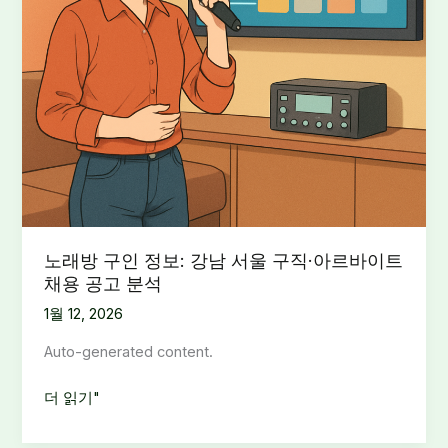
강
남
구
·
해
운
대
구
직
원
채
노래방 구인 정보: 강남 서울 구직·아르바이트
용
채용 공고 분석
분
1월 12, 2026
석
및
Auto-generated content.
지
원
노
더 읽기"
요
래
령
방