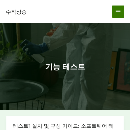
콘
텐
수직상승
츠
로
건
너
뛰
기
기능 테스트
테스트1 설치 및 구성 가이드: 소프트웨어 테