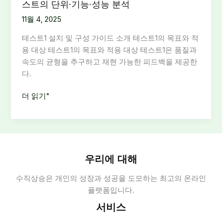
스트의 단위·기능·성능 분석
11월 4, 2025
테스트1 설치 및 구성 가이드 소개 테스트1의 목표와 적
용 대상 테스트1의 목표와 적용 대상 테스트1은 품질과
속도의 균형을 추구하고 재현 가능한 피드백을 제공한
다.
테
더 읽기"
스
트
1
설
치
우리에 대해
및
수직상승은 개인의 성장과 성공을 도모하는 최고의 온라인
구
플랫폼입니다.
성
가
서비스
이