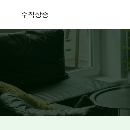
콘
텐
수직상승
츠
로
건
너
뛰
기