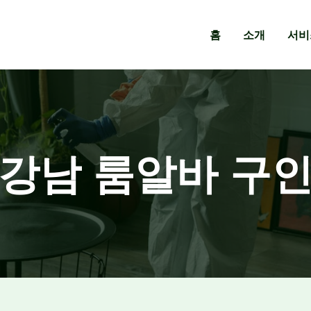
홈
소개
서비
강남 룸알바 구